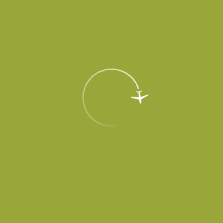
EN
Меню
Главная
Об аэропорте
Новости
Аэропорт «Платов» завершил
подготовку к работе в весенне-летний
период