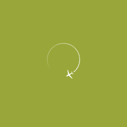
EN
Меню
Главная
Об аэропорте
Новости
Аэропорт Платов наращивает объем
грузоперевозок