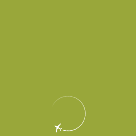
30 декабря 2019
В новогодние каникулы международный аэропорт Платов
(входит в холдинг «Аэропорты Регионов») готов принять
организованные группы детей, вылетающие по России и за
рубеж.
Зимние каникулы у школьников – традиционное время