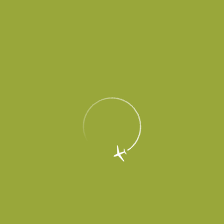
EN
Меню
Главная
Об аэропорте
Новости
В Платове подвели итоги летних
каникул