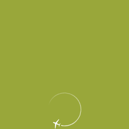
EN
Меню
Главная
Об аэропорте
Новости
Началось выполнение рейсов из
аэропорта Платов в Сургут