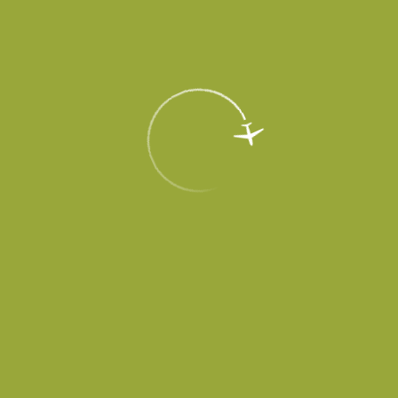
EN
Меню
Главная
Об аэропорте
Новости
Платов расширяет программу
регулярных внутрироссийских
направлений