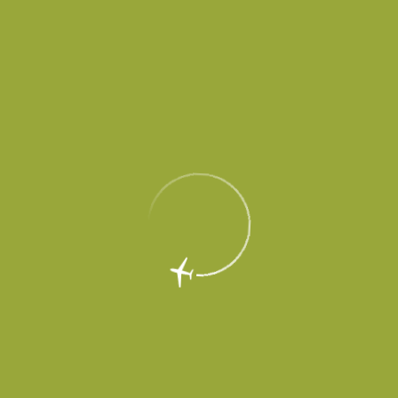
14 февраля 2020
В расписании аэропорта Платов (входит в холдинг
«Аэропорты Регионов») в сезоне весенне-летней навигации
2020 г. появилось еще одно новое международное
направление – Баку. Прямые регулярные рейсы в столицу
Азербайджана планирует выполнять авиакомпания «Азимут»
с 30 марта.