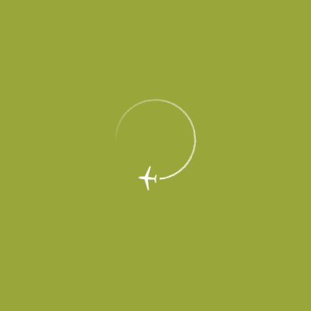
6 августа 2019
Партнеры международного аэропорта Платов (входит в
холдинг «Аэропорты Регионов») осваивают новые форматы –
Coffee Point открыл летнее мини-кафе на привокзальной
площади.
Пассажиры аэропорта Платов, а также ростовчане,
встречающие и провожающие гостей, теперь могут скоротать
время за чашечкой ароматного кофе на свежем воздухе.