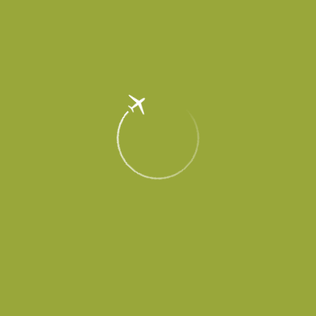
EN
Меню
Главная
Об аэропорте
Новости
В аэропорту «Платов» увеличено
количество мест на бесплатной
парковке