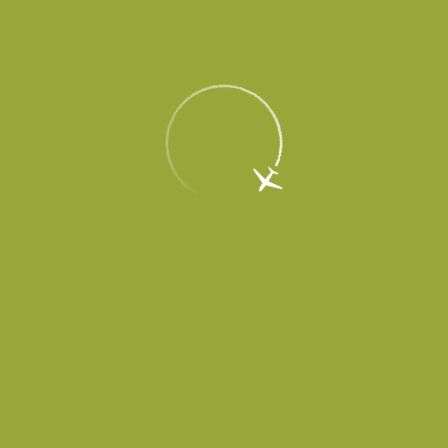
круглосуточно
Charter`s Pub
Эстетика ресторана, выдержанная в традициях английского
паба, привлекает гостей демократизмом и душевностью и
органично сочетает в себе прошлое и современность. Большой
выбор напитков, обилие закусок, европейская кухня и особая
дружелюбная атмосфера.