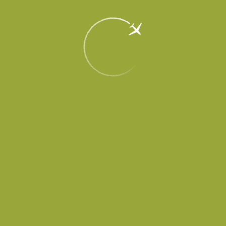
27 июня 2017
Подведены итоги одного из ключевых конкурсов по выбору
операторов общественного питания в новый аэропортовый
комплекс Платов (входит в холдинг «Аэропорты Регионов»).