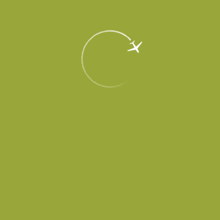
EN
Меню
Главная
Об аэропорте
Новости
Аэропорт Платов будет оснащен
автоматическими камерами хранения