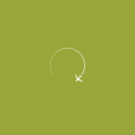
EN
Меню
Главная
Об аэропорте
Новости
Прямую линию с Владимиром
Путиным провели из аэропорта Платов