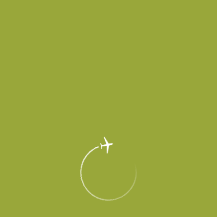
EN
Меню
Главная
Об аэропорте
Новости
Телескопические трапы для
пассажирского терминала аэропорта
Платов прибыли в Ростов-на-Дону