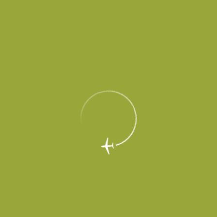
EN
Меню
Главная
Об аэропорте
Новости
В аэропорту Платов началось
строительство VIP-терминала