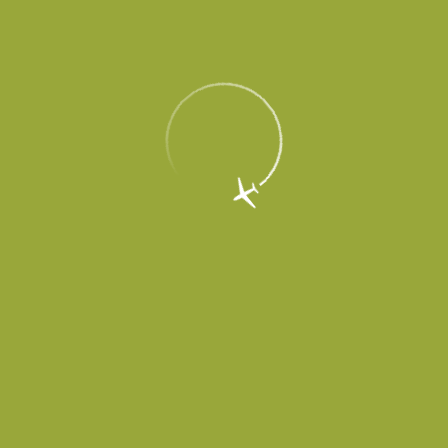
EN
Меню
Главная
Об аэропорте
Новости
В аэропорту Платов организован
температурный мониторинг всех
прибывающих пассажиров